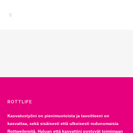
ROTTLIFE
Kasvatustyöni on pienimuotoista ja tavoitteeni on
kasvattaa, sekä sisäisesti että ulkoisesti rodunomaisia
Rottweilereitä. Haluan että kasvattini pystyvät toimimaan