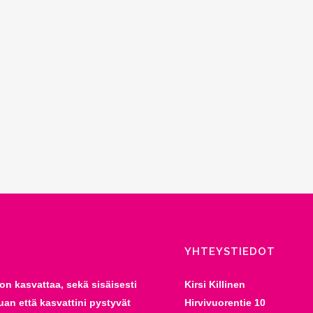
YHTEYSTIEDOT
on kasvattaa, sekä sisäisesti
Kirsi Killinen
uan että kasvattini pystyvät
Hirvivuorentie 10