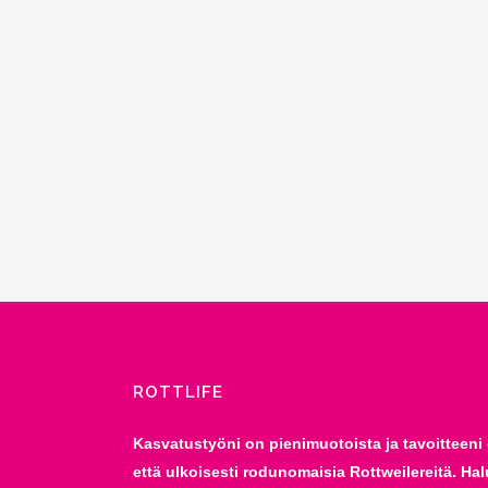
ROTTLIFE
Kasvatustyöni on pienimuotoista ja tavoitteeni 
että ulkoisesti rodunomaisia Rottweilereitä. Hal